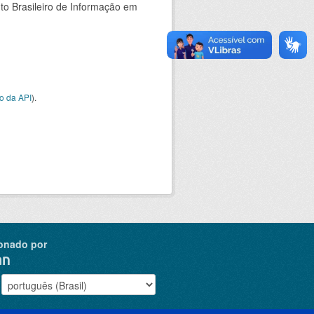
uto Brasileiro de Informação em
o da API
).
onado por