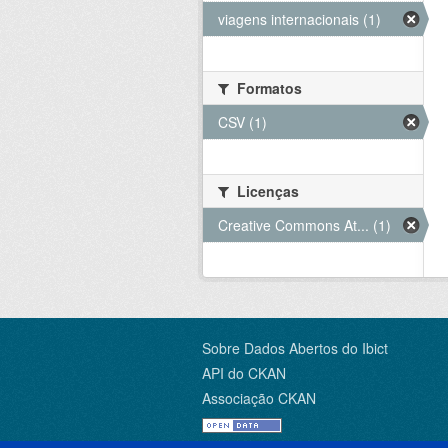
viagens internacionais (1)
Formatos
CSV (1)
Licenças
Creative Commons At... (1)
Sobre Dados Abertos do Ibict
API do CKAN
Associação CKAN