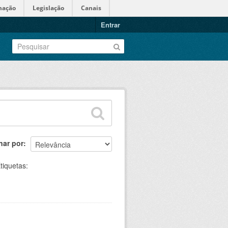
mação
Legislação
Canais
Entrar
nar por
tiquetas: