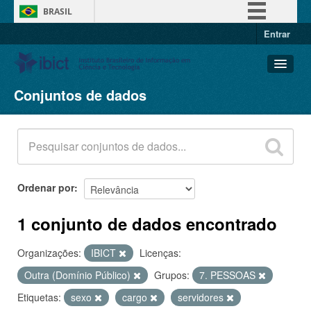
BRASIL
Entrar
Simplifique!
Comunica BR
Participe
Conjuntos de dados
Conjuntos de dados
Acesso à informação
Organizações
Legislação
Grupos
Canais
Sobre
Ordenar por
1 conjunto de dados encontrado
Organizações:
IBICT
Licenças:
Outra (Domínio Público)
Grupos:
7. PESSOAS
Etiquetas:
sexo
cargo
servidores