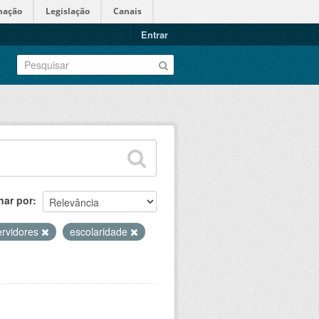
mação
Legislação
Canais
Entrar
nar por
ervidores
escolaridade