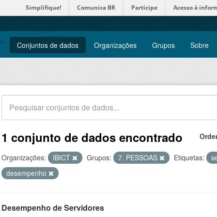
Simplifique!
Comunica BR
Participe
Acesso à infor
Conjuntos de dados
Organizações
Grupos
Sobre
1 conjunto de dados encontrado
Orde
Organizações:
IBICT
Grupos:
7. PESSOAS
Etiquetas:
s
desempenho
Desempenho de Servidores