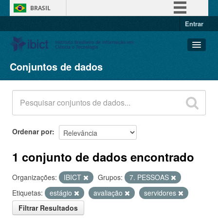
BRASIL
Entrar
Simplifique!
Comunica BR
Participe
Conjuntos de dados
Conjuntos de dados
Acesso à informação
Organizações
Legislação
Grupos
Canais
Sobre
Ordenar por
1 conjunto de dados encontrado
Organizações:
IBICT
Grupos:
7. PESSOAS
Etiquetas:
estágio
avaliação
servidores
Filtrar Resultados