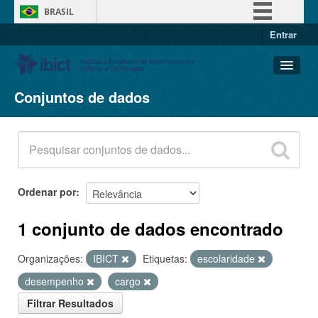
BRASIL
Entrar
Simplifique!
Comunica BR
Participe
Conjuntos de dados
Conjuntos de dados
Acesso à informação
Organizações
Legislação
Grupos
Canais
Sobre
Ordenar por
1 conjunto de dados encontrado
Organizações:
IBICT
Etiquetas:
escolaridade
desempenho
cargo
Filtrar Resultados