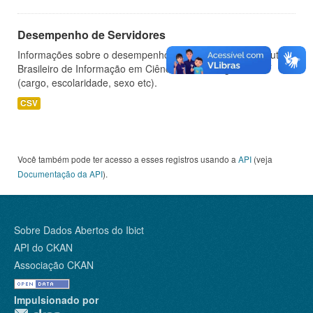
Desempenho de Servidores
Informações sobre o desempenho de servidores do Instituto
Brasileiro de Informação em Ciência e Tecnologia - IBICT
(cargo, escolaridade, sexo etc).
CSV
Você também pode ter acesso a esses registros usando a
API
(veja
Documentação da API
).
Sobre Dados Abertos do Ibict
API do CKAN
Associação CKAN
Impulsionado por