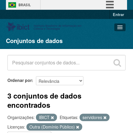
BRASIL
Entrar
Simplifique!
Comunica BR
Participe
Conjuntos de dados
Conjuntos de dados
Acesso à informação
Organizações
Legislação
Grupos
Canais
Sobre
Ordenar por
3 conjuntos de dados
encontrados
Organizações:
IBICT
Etiquetas:
servidores
Licenças:
Outra (Domínio Público)