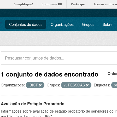
Simplifique!
Comunica BR
Participe
Acesso à infor
Conjuntos de dados
Organizações
Grupos
Sobre
1 conjunto de dados encontrado
Orde
Organizações:
IBICT
Grupos:
7. PESSOAS
Etiquetas:
p
Avaliação de Estágio Probatório
Informações sobre avaliação de estágio probatório de servidores do In
em Ciência e Tecnologia - IBICT.