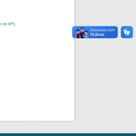
o da API
).