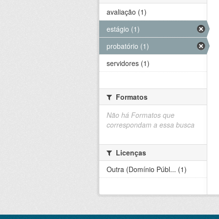
avaliação (1)
estágio (1)
probatório (1)
servidores (1)
Formatos
Não há Formatos que
correspondam a essa busca
Licenças
Outra (Domínio Públ... (1)