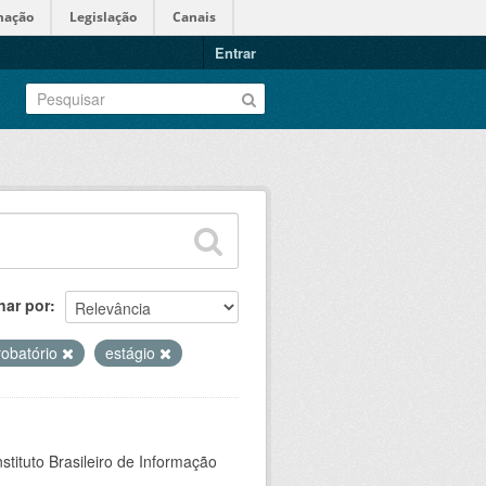
mação
Legislação
Canais
Entrar
nar por
robatório
estágio
stituto Brasileiro de Informação