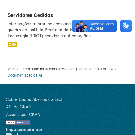
Servidores Cedidos
Informações referentes aos servidores pertencentes ao
quadro do Instituto Brasileiro de Informação em Ciência e
Tecnologia (IBICT) cedidos a outros órgãos.
CSV
Você também pode ter acesso a esses registros usando a
API
(veja
Documentação da API
).
Sobre Dados Abertos do Ibict
API do CKAN
Associação CKAN
Impulsionado por