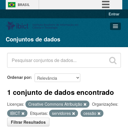
BRASIL
Entrar
Simplifique!
Comunica BR
Participe
Conjuntos de dados
Conjuntos de dados
Acesso à informação
Organizações
Legislação
Grupos
Canais
Sobre
Ordenar por
1 conjunto de dados encontrado
Licenças:
Creative Commons Atribuição
Organizações:
IBICT
Etiquetas:
servidores
cessão
Filtrar Resultados