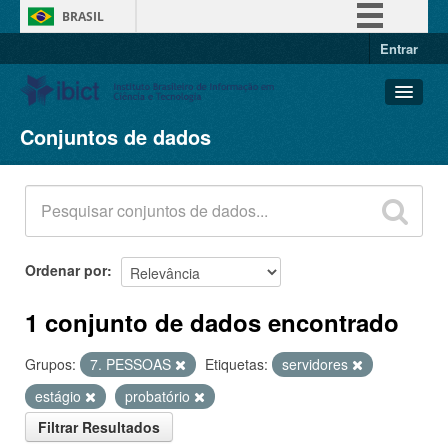
BRASIL
Entrar
Simplifique!
Comunica BR
Participe
Conjuntos de dados
Conjuntos de dados
Acesso à informação
Organizações
Legislação
Grupos
Canais
Sobre
Ordenar por
1 conjunto de dados encontrado
Grupos:
7. PESSOAS
Etiquetas:
servidores
estágio
probatório
Filtrar Resultados