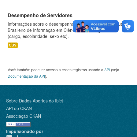
Desempenho de Servidores
Informações sobre o desempenho de servidores do Instituto
Brasileiro de Informação em Ciência e Tecnologia - IBICT
(cargo, escolaridade, sexo etc).
CSV
Você também pode ter acesso a esses registros usando a
API
(veja
Documentação da API
).
Sobre Dados Abertos do Ibict
API do CKAN
Associação CKAN
Impulsionado por