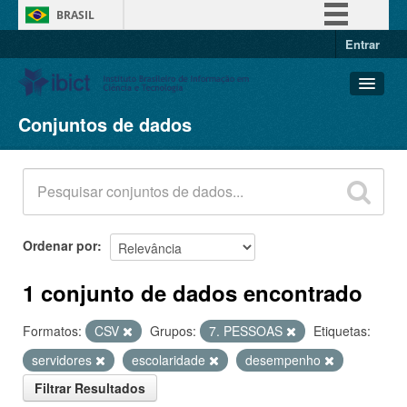
BRASIL
Entrar
Simplifique!
Comunica BR
Participe
Conjuntos de dados
Conjuntos de dados
Acesso à informação
Organizações
Legislação
Grupos
Canais
Sobre
Ordenar por
1 conjunto de dados encontrado
Formatos:
CSV
Grupos:
7. PESSOAS
Etiquetas:
servidores
escolaridade
desempenho
Filtrar Resultados