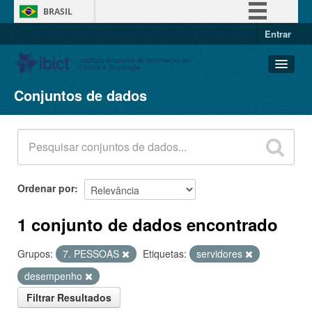
BRASIL
Entrar
Simplifique!
Comunica BR
Participe
Conjuntos de dados
Conjuntos de dados
Acesso à informação
Organizações
Legislação
Grupos
Canais
Sobre
Ordenar por
1 conjunto de dados encontrado
Grupos:
7. PESSOAS
Etiquetas:
servidores
desempenho
Filtrar Resultados