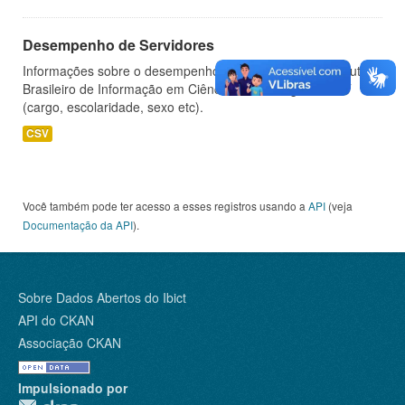
Desempenho de Servidores
Informações sobre o desempenho de servidores do Instituto
Brasileiro de Informação em Ciência e Tecnologia - IBICT
(cargo, escolaridade, sexo etc).
CSV
Você também pode ter acesso a esses registros usando a
API
(veja
Documentação da API
).
Sobre Dados Abertos do Ibict
API do CKAN
Associação CKAN
Impulsionado por