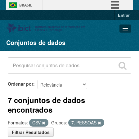
BRASIL
Entrar
Simplifique!
Comunica BR
Participe
Conjuntos de dados
Conjuntos de dados
Acesso à informação
Organizações
Legislação
Grupos
Canais
Sobre
Ordenar por
7 conjuntos de dados
encontrados
Formatos:
CSV
Grupos:
7. PESSOAS
Filtrar Resultados