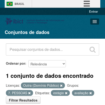
BRASIL
Entrar
Simplifique!
Comunica BR
Participe
Conjuntos de dados
Conjuntos de dados
Acesso à informação
Organizações
Legislação
Grupos
Canais
Sobre
Ordenar por
1 conjunto de dados encontrado
Licenças:
Outra (Domínio Público)
Grupos:
7. PESSOAS
Etiquetas:
estágio
avaliação
Filtrar Resultados