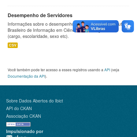
Desempenho de Servidores
Informações sobre o desempenho de servidores do Instituto
Brasileiro de Informação em Ciência e Tecnologia - IBICT
(cargo, escolaridade, sexo etc).
CSV
Você também pode ter acesso a esses registros usando a
API
(veja
Documentação da API
).
Sobre Dados Abertos do Ibict
API do CKAN
Associação CKAN
Impulsionado por