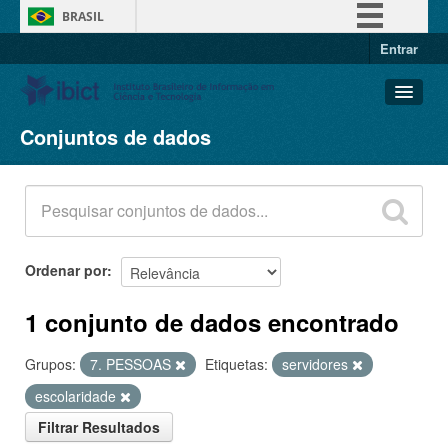
BRASIL
Entrar
Simplifique!
Comunica BR
Participe
Conjuntos de dados
Conjuntos de dados
Acesso à informação
Organizações
Legislação
Grupos
Canais
Sobre
Ordenar por
1 conjunto de dados encontrado
Grupos:
7. PESSOAS
Etiquetas:
servidores
escolaridade
Filtrar Resultados