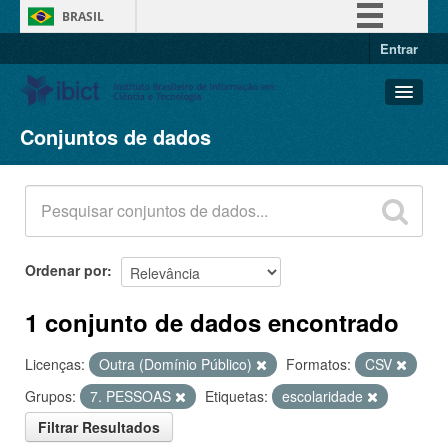
BRASIL
Entrar
Simplifique!
Comunica BR
Participe
Conjuntos de dados
Conjuntos de dados
Acesso à informação
Organizações
Legislação
Grupos
Canais
Sobre
Ordenar por
1 conjunto de dados encontrado
Licenças:
Outra (Domínio Público)
Formatos:
CSV
Grupos:
7. PESSOAS
Etiquetas:
escolaridade
Filtrar Resultados