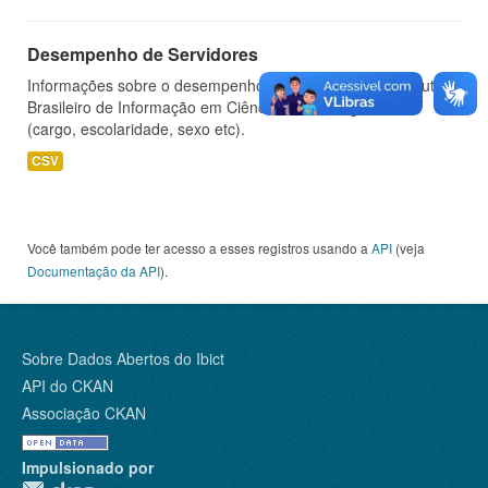
Desempenho de Servidores
Informações sobre o desempenho de servidores do Instituto
Brasileiro de Informação em Ciência e Tecnologia - IBICT
(cargo, escolaridade, sexo etc).
CSV
Você também pode ter acesso a esses registros usando a
API
(veja
Documentação da API
).
Sobre Dados Abertos do Ibict
API do CKAN
Associação CKAN
Impulsionado por