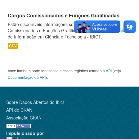
Cargos Comissionados e Funções Gratificadas
Estão disponíveis informações sobre os Cargos
Comissionados e Funções Gratificadas do Instituto Brasileiro
de Informação em Ciência e Tecnologia - IBICT.
CSV
Você também pode ter acesso a esses registros usando a
API
(veja
Documentação da API
).
Sobre Dados Abertos do Ibict
API do CKAN
Associação CKAN
Impulsionado por