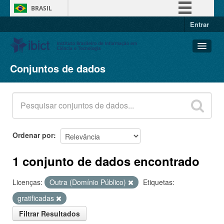
BRASIL
Entrar
Simplifique!
Comunica BR
Participe
Conjuntos de dados
Conjuntos de dados
Acesso à informação
Organizações
Legislação
Grupos
Canais
Sobre
Ordenar por
1 conjunto de dados encontrado
Licenças:
Outra (Domínio Público)
Etiquetas:
gratificadas
Filtrar Resultados