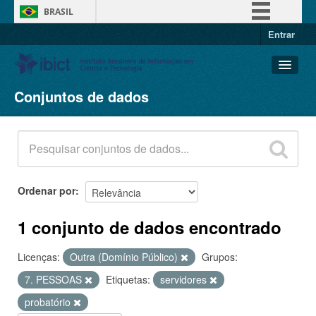
BRASIL
Entrar
Simplifique!
Comunica BR
Participe
Conjuntos de dados
Conjuntos de dados
Acesso à informação
Organizações
Legislação
Grupos
Canais
Sobre
Ordenar por
1 conjunto de dados encontrado
Licenças:
Outra (Domínio Público)
Grupos:
7. PESSOAS
Etiquetas:
servidores
probatório