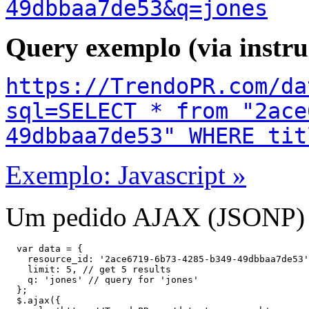
49dbbaa7de53&q=jones
Query exemplo (via instr
https://TrendoPR.com/da
sql=SELECT * from "2ace
49dbbaa7de53" WHERE tit
Exemplo: Javascript »
Um pedido AJAX (JSONP) à
  var data = {

    resource_id: '2ace6719-6b73-4285-b349-49dbbaa7de53'
    limit: 5, // get 5 results

    q: 'jones' // query for 'jones'

  };

  $.ajax({
