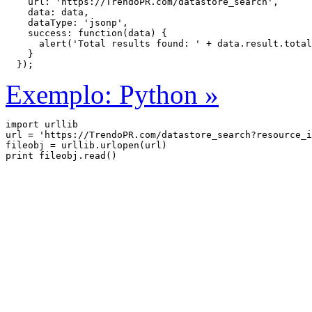
    url: 'https://TrendoPR.com/datastore_search',

    data: data,

    dataType: 'jsonp',

    success: function(data) {

      alert('Total results found: ' + data.result.total
    }

  });
Exemplo: Python »
import urllib

url = 'https://TrendoPR.com/datastore_search?resource_i
fileobj = urllib.urlopen(url)
