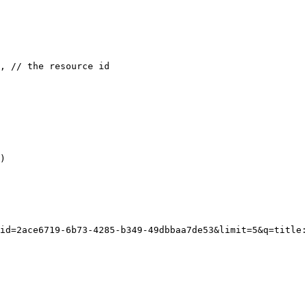
, // the resource id

)

id=2ace6719-6b73-4285-b349-49dbbaa7de53&limit=5&q=title: