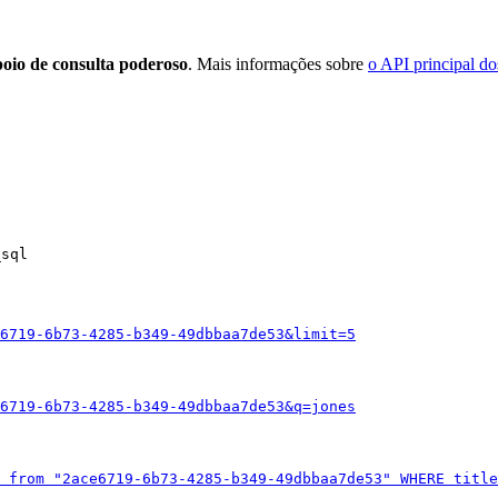
poio de consulta poderoso
. Mais informações sobre
o API principal 
_sql
6719-6b73-4285-b349-49dbbaa7de53&limit=5
6719-6b73-4285-b349-49dbbaa7de53&q=jones
 from "2ace6719-6b73-4285-b349-49dbbaa7de53" WHERE title