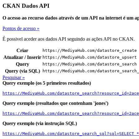
CKAN Dados API
O acesso ao recurso dados através de um API na internet é um a
Pontos de acesso »
É possivel aceder aos dados API seguindo as ações API no CKAN.
Criar
https://MediyaHub.com/datastore_create
Atualizar / Inserir
https://MediyaHub.com/datastore_upsert
Query
https://MediyaHub.com/datastore_search
Query (via SQL)
https://MediyaHub.com/datastore_search
Pesquisar »
Query exemplo (os 5 primeiros resultados)
https://MediyaHub.com/datastore_search?resource_id=2ace
Query exemplo (resultados que contenham 'jones')
https://MediyaHub.com/datastore_search?resource_id=2ace
Query exemplo (via instrução SQL)
https://MediyaHub.com/datastore_search_sql?sql=SELECT *