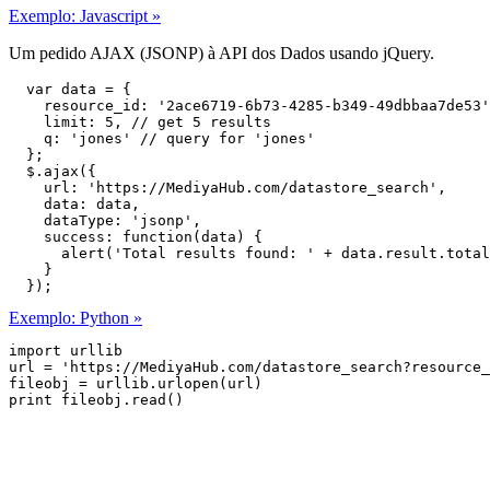
Exemplo: Javascript »
Um pedido AJAX (JSONP) à API dos Dados usando jQuery.
  var data = {

    resource_id: '2ace6719-6b73-4285-b349-49dbbaa7de53'
    limit: 5, // get 5 results

    q: 'jones' // query for 'jones'

  };

  $.ajax({

    url: 'https://MediyaHub.com/datastore_search',

    data: data,

    dataType: 'jsonp',

    success: function(data) {

      alert('Total results found: ' + data.result.total
    }

  });
Exemplo: Python »
import urllib

url = 'https://MediyaHub.com/datastore_search?resource_
fileobj = urllib.urlopen(url)
