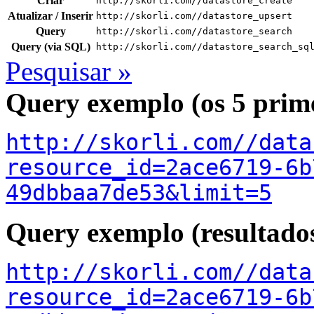
Criar
http://skorli.com//datastore_create
Atualizar / Inserir
http://skorli.com//datastore_upsert
Query
http://skorli.com//datastore_search
Query (via SQL)
http://skorli.com//datastore_search_sq
Pesquisar »
Query exemplo (os 5 prime
http://skorli.com//data
resource_id=2ace6719-6b
49dbbaa7de53&limit=5
Query exemplo (resultado
http://skorli.com//data
resource_id=2ace6719-6b