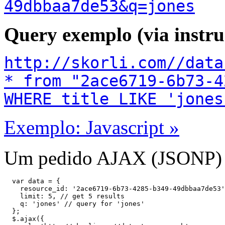
49dbbaa7de53&q=jones
Query exemplo (via instr
http://skorli.com//data
* from "2ace6719-6b73-4
WHERE title LIKE 'jones
Exemplo: Javascript »
Um pedido AJAX (JSONP) à
  var data = {

    resource_id: '2ace6719-6b73-4285-b349-49dbbaa7de53'
    limit: 5, // get 5 results

    q: 'jones' // query for 'jones'

  };

  $.ajax({
