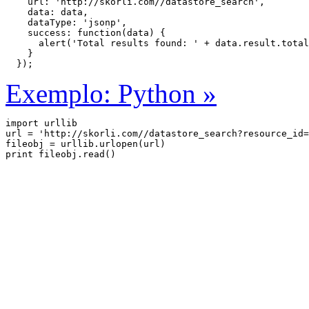
    url: 'http://skorli.com//datastore_search',

    data: data,

    dataType: 'jsonp',

    success: function(data) {

      alert('Total results found: ' + data.result.total
    }

  });
Exemplo: Python »
import urllib

url = 'http://skorli.com//datastore_search?resource_id=
fileobj = urllib.urlopen(url)
