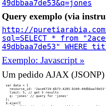
49dbbaa7de53&q=jones
Query exemplo (via instr
http://puretiarabia.com
sql=SELECT * from "2ace
49dbbaa7de53" WHERE tit
Exemplo: Javascript »
Um pedido AJAX (JSONP) à
  var data = {

    resource_id: '2ace6719-6b73-4285-b349-49dbbaa7de53'
    limit: 5, // get 5 results

    q: 'jones' // query for 'jones'

  };

  $.ajax({
