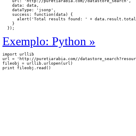
    url: 'http://puretiarabia.com//datastore_search',

    data: data,

    dataType: 'jsonp',

    success: function(data) {

      alert('Total results found: ' + data.result.total
    }

  });
Exemplo: Python »
import urllib

url = 'http://puretiarabia.com//datastore_search?resour
fileobj = urllib.urlopen(url)
