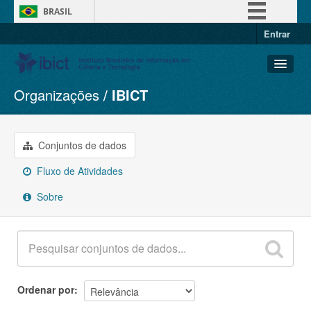
BRASIL
Entrar
Simplifique!
Comunica BR
Participe
Organizações
IBICT
Conjuntos de dados
Acesso à informação
Organizações
Legislação
Grupos
Conjuntos de dados
Canais
Sobre
Fluxo de Atividades
Sobre
Ordenar por