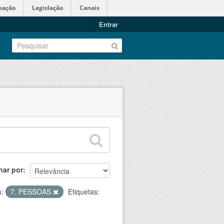
mação
Legislação
Canais
Entrar
nar por
:
7. PESSOAS
Etiquetas: