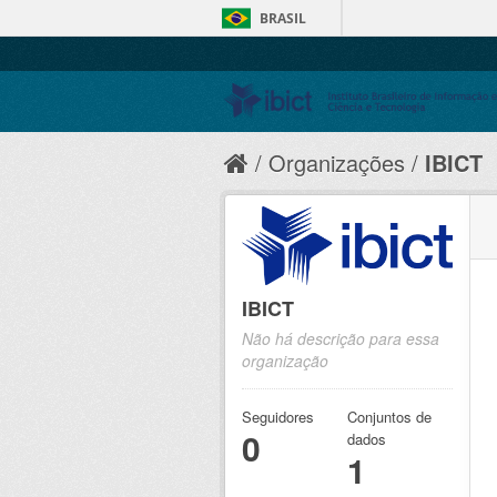
BRASIL
Organizações
IBICT
IBICT
Não há descrição para essa
organização
Seguidores
Conjuntos de
0
dados
1