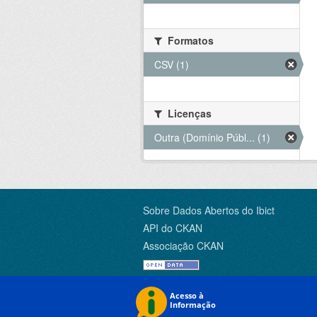
Formatos
CSV (1)
Licenças
Outra (Domínio Públ... (1)
Sobre Dados Abertos do Ibict
API do CKAN
Associação CKAN