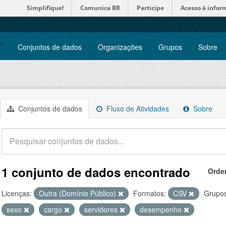
Simplifique!
Comunica BR
Participe
Acesso à infor
Conjuntos de dados
Organizações
Grupos
Sobre
Conjuntos de dados
Fluxo de Atividades
Sobre
1 conjunto de dados encontrado
Orde
Licenças:
Outra (Domínio Público)
Formatos:
CSV
Grupos
sexo
cargo
servidores
desempenho