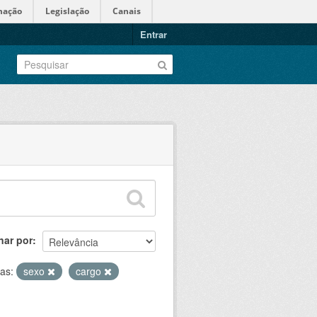
mação
Legislação
Canais
Entrar
nar por
tas:
sexo
cargo