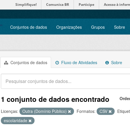
Simplifique!
Comunica BR
Participe
Acesso à infor
Conjuntos de dados
Organizações
Grupos
Sobre
Conjuntos de dados
Fluxo de Atividades
Sobre
1 conjunto de dados encontrado
Orde
Licenças:
Outra (Domínio Público)
Formatos:
CSV
Etique
escolaridade