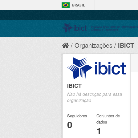
BRASIL
Organizações
IBICT
IBICT
Não há descrição para essa
organização
Seguidores
Conjuntos de
0
dados
1