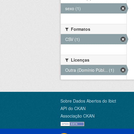
sexo (1)
Formatos
CSV (1)
Licenças
Outra (Domínio Públ... (1)
Sobre Dados Abertos do Ibict
API do CKAN
Associação CKAN