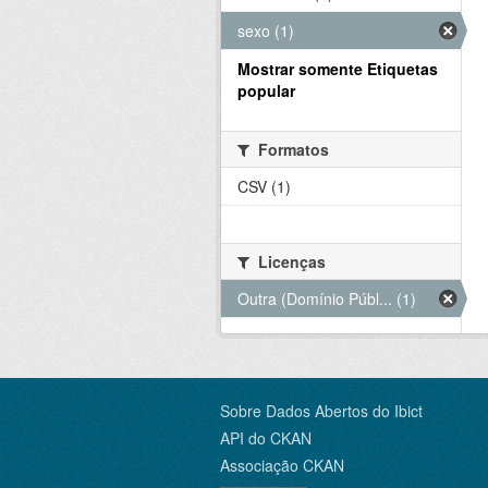
sexo (1)
Mostrar somente Etiquetas
popular
Formatos
CSV (1)
Licenças
Outra (Domínio Públ... (1)
Sobre Dados Abertos do Ibict
API do CKAN
Associação CKAN