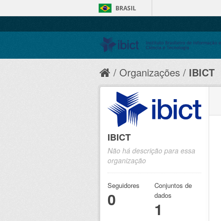
BRASIL
Organizações
IBICT
IBICT
Não há descrição para essa
organização
Seguidores
Conjuntos de
0
dados
1