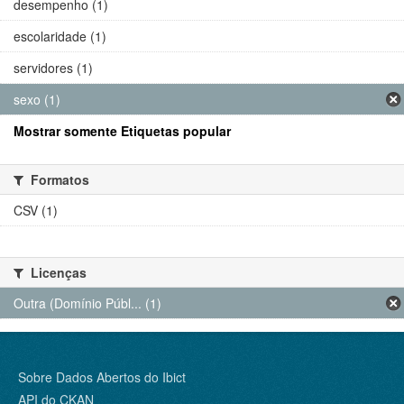
desempenho (1)
escolaridade (1)
servidores (1)
sexo (1)
Mostrar somente Etiquetas popular
Formatos
CSV (1)
Licenças
Outra (Domínio Públ... (1)
Sobre Dados Abertos do Ibict
API do CKAN