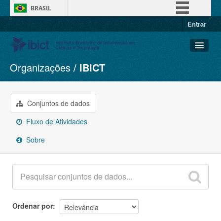
BRASIL
Entrar
Simplifique!
Comunica BR
Participe
Organizações
IBICT
Conjuntos de dados
Acesso à informação
Organizações
Legislação
Grupos
Conjuntos de dados
Canais
Sobre
Fluxo de Atividades
Sobre
Ordenar por