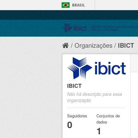
BRASIL
Organizações
IBICT
IBICT
Não há descrição para essa
organização
Seguidores
Conjuntos de
0
dados
1