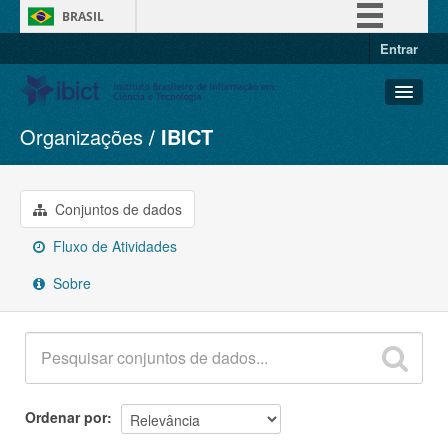
BRASIL
Entrar
Simplifique!
Comunica BR
Participe
Organizações
IBICT
Conjuntos de dados
Acesso à informação
Organizações
Legislação
Grupos
Conjuntos de dados
Canais
Sobre
Fluxo de Atividades
Sobre
Ordenar por