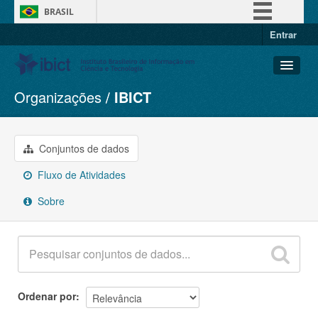
BRASIL
Entrar
Simplifique!
Comunica BR
Participe
Organizações
IBICT
Conjuntos de dados
Acesso à informação
Organizações
Legislação
Grupos
Conjuntos de dados
Canais
Sobre
Fluxo de Atividades
Sobre
Ordenar por