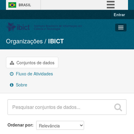
BRASIL
Entrar
Simplifique!
Comunica BR
Participe
Organizações
IBICT
Conjuntos de dados
Acesso à informação
Organizações
Legislação
Grupos
Conjuntos de dados
Canais
Sobre
Fluxo de Atividades
Sobre
Ordenar por