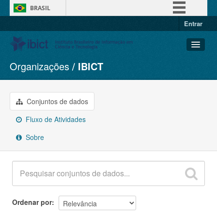
BRASIL
Entrar
Simplifique!
Comunica BR
Participe
Organizações
IBICT
Conjuntos de dados
Acesso à informação
Organizações
Legislação
Grupos
Conjuntos de dados
Canais
Sobre
Fluxo de Atividades
Sobre
Ordenar por