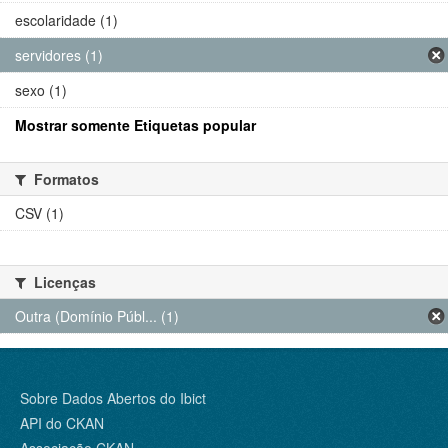
escolaridade (1)
servidores (1)
sexo (1)
Mostrar somente Etiquetas popular
Formatos
CSV (1)
Licenças
Outra (Domínio Públ... (1)
Sobre Dados Abertos do Ibict
API do CKAN