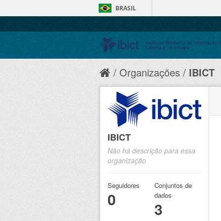
BRASIL
Organizações
IBICT
IBICT
Não há descrição para essa
organização
Seguidores
Conjuntos de
0
dados
3