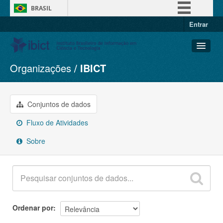
BRASIL
Entrar
Simplifique!
Comunica BR
Participe
Organizações
IBICT
Conjuntos de dados
Acesso à informação
Organizações
Legislação
Grupos
Conjuntos de dados
Canais
Sobre
Fluxo de Atividades
Sobre
Ordenar por