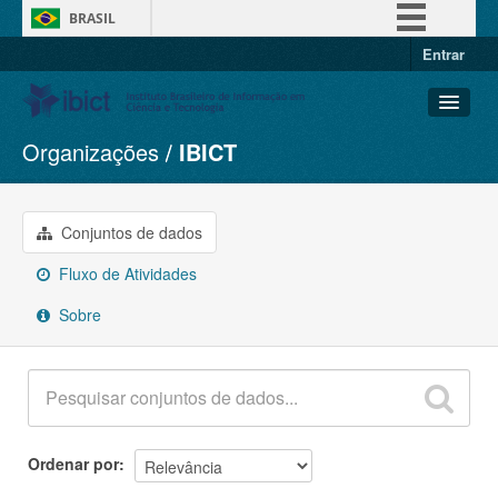
BRASIL
Entrar
Simplifique!
Comunica BR
Participe
Organizações
IBICT
Conjuntos de dados
Acesso à informação
Organizações
Legislação
Grupos
Conjuntos de dados
Canais
Sobre
Fluxo de Atividades
Sobre
Ordenar por