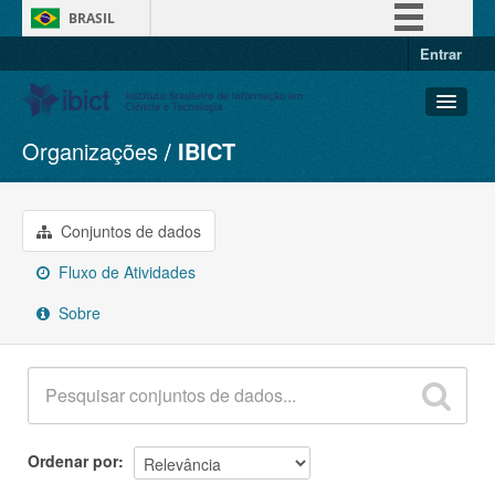
BRASIL
Entrar
Simplifique!
Comunica BR
Participe
Organizações
IBICT
Conjuntos de dados
Acesso à informação
Organizações
Legislação
Grupos
Conjuntos de dados
Canais
Sobre
Fluxo de Atividades
Sobre
Ordenar por