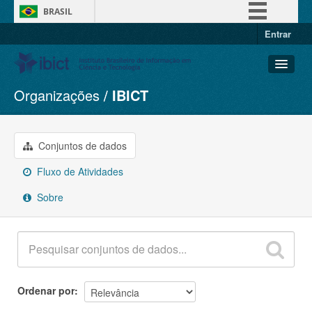
BRASIL
Entrar
Simplifique!
Comunica BR
Participe
Organizações
IBICT
Conjuntos de dados
Acesso à informação
Organizações
Legislação
Grupos
Conjuntos de dados
Canais
Sobre
Fluxo de Atividades
Sobre
Ordenar por