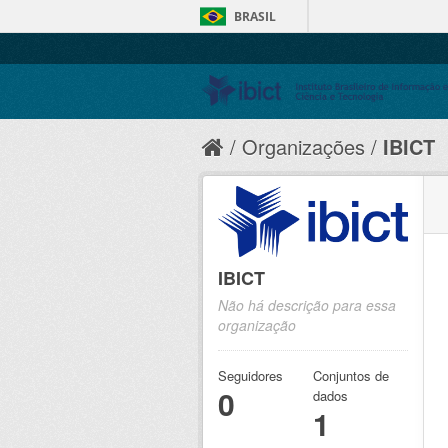
BRASIL
Organizações
IBICT
IBICT
Não há descrição para essa
organização
Seguidores
Conjuntos de
0
dados
1