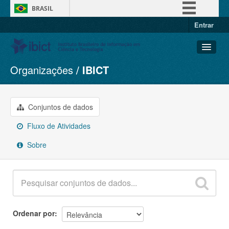
BRASIL
Entrar
Simplifique!
Comunica BR
Participe
Organizações
IBICT
Conjuntos de dados
Acesso à informação
Organizações
Legislação
Grupos
Conjuntos de dados
Canais
Sobre
Fluxo de Atividades
Sobre
Ordenar por