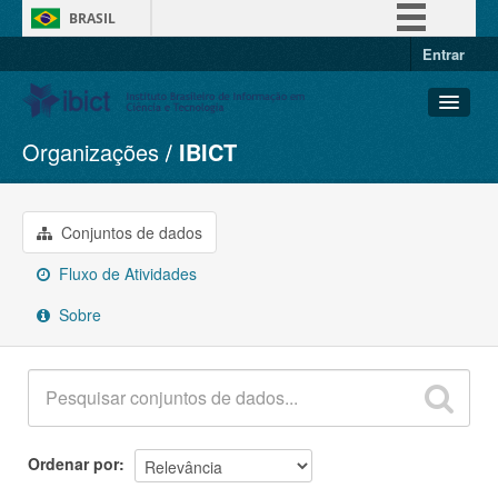
BRASIL
Entrar
Simplifique!
Comunica BR
Participe
Organizações
IBICT
Conjuntos de dados
Acesso à informação
Organizações
Legislação
Grupos
Conjuntos de dados
Canais
Sobre
Fluxo de Atividades
Sobre
Ordenar por