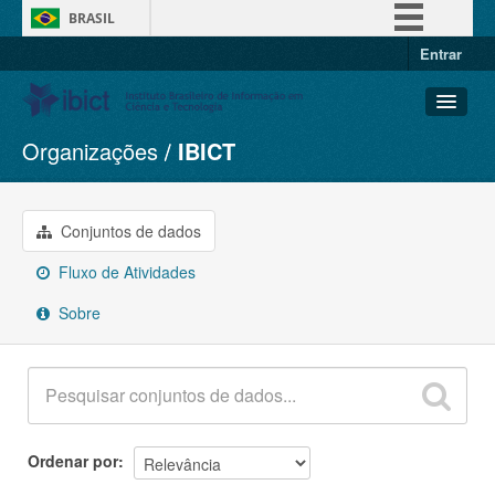
BRASIL
Entrar
Simplifique!
Comunica BR
Participe
Organizações
IBICT
Conjuntos de dados
Acesso à informação
Organizações
Legislação
Grupos
Conjuntos de dados
Canais
Sobre
Fluxo de Atividades
Sobre
Ordenar por