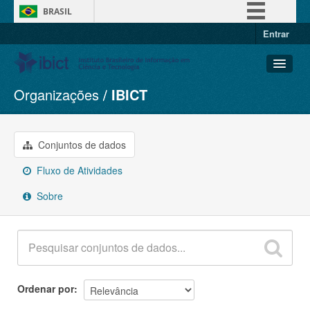
BRASIL
Entrar
Simplifique!
Comunica BR
Participe
Organizações
IBICT
Conjuntos de dados
Acesso à informação
Organizações
Legislação
Grupos
Conjuntos de dados
Canais
Sobre
Fluxo de Atividades
Sobre
Ordenar por