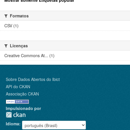
Mostrar somente Etiquetas popular
Formatos
CSV (1)
Licenças
Creative Commons At... (1)
Sobre Dados Abertos do Ibict
API do CKAN
Associação CKAN
Impulsionado por
Idioma