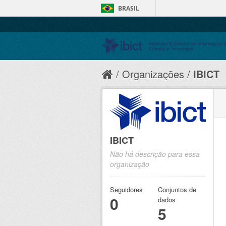
BRASIL
Organizações
IBICT
IBICT
Não há descrição para essa
organização
Seguidores
Conjuntos de
0
dados
5