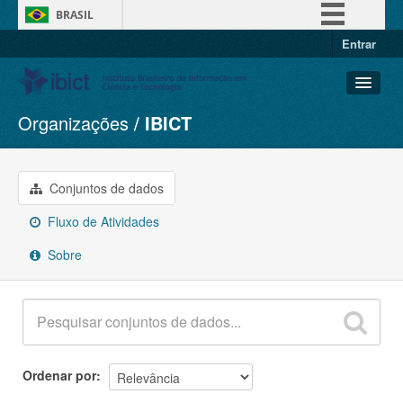
BRASIL
Entrar
Simplifique!
Comunica BR
Participe
Organizações
IBICT
Conjuntos de dados
Acesso à informação
Organizações
Legislação
Grupos
Conjuntos de dados
Canais
Sobre
Fluxo de Atividades
Sobre
Ordenar por