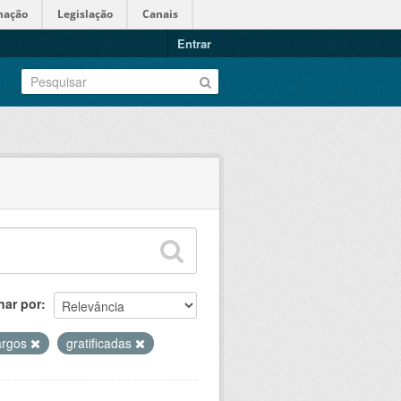
mação
Legislação
Canais
Entrar
nar por
argos
gratificadas