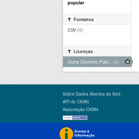
popular
Formatos
CSV (1)
Licenças
Outra (Domínio Públ... (1)
Sobre Dados Abertos do Ibict
API do CKAN
Associação CKAN