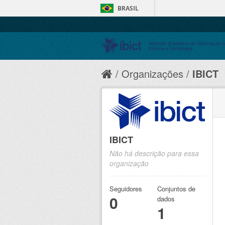
BRASIL
Organizações
IBICT
IBICT
Não há descrição para essa
organização
Seguidores
Conjuntos de
0
dados
1