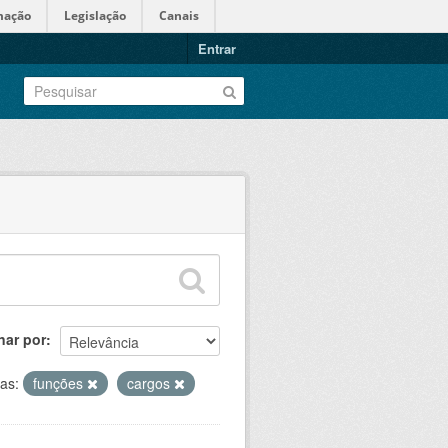
mação
Legislação
Canais
Entrar
nar por
tas:
funções
cargos