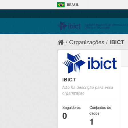
BRASIL
Organizações
IBICT
IBICT
Não há descrição para essa
organização
Seguidores
Conjuntos de
0
dados
1