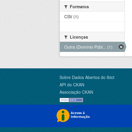
Formatos
CSV (1)
Licenças
Outra (Domínio Públ... (1)
Sobre Dados Abertos do Ibict
API do CKAN
Associação CKAN