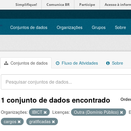
Simplifique!
Comunica BR
Participe
Acesso à infor
Conjuntos de dados
Organizações
Grupos
Sobre
Conjuntos de dados
Fluxo de Atividades
Sobre
1 conjunto de dados encontrado
Orde
Organizações:
IBICT
Licenças:
Outra (Domínio Público)
E
cargos
gratificadas