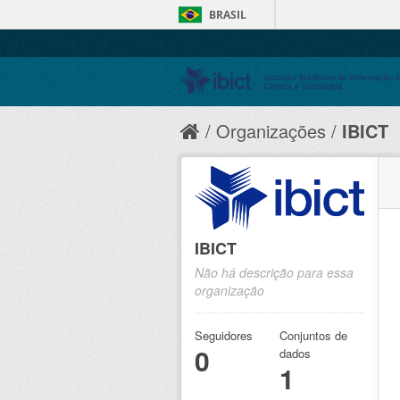
BRASIL
Organizações
IBICT
IBICT
Não há descrição para essa
organização
Seguidores
Conjuntos de
0
dados
1