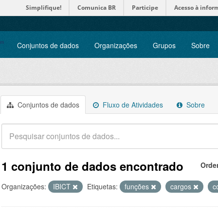
Simplifique!
Comunica BR
Participe
Acesso à infor
Conjuntos de dados
Organizações
Grupos
Sobre
Conjuntos de dados
Fluxo de Atividades
Sobre
1 conjunto de dados encontrado
Orde
Organizações:
IBICT
Etiquetas:
funções
cargos
c