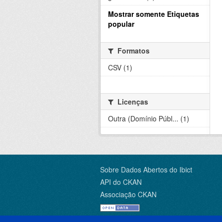
Mostrar somente Etiquetas
popular
Formatos
CSV (1)
Licenças
Outra (Domínio Públ... (1)
Sobre Dados Abertos do Ibict
API do CKAN
Associação CKAN