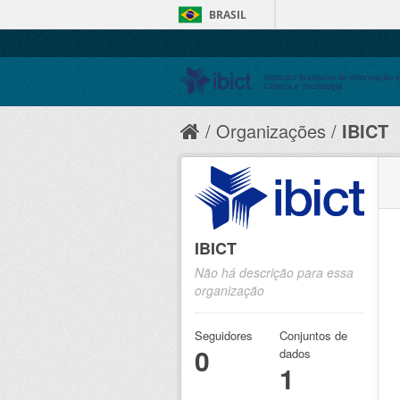
BRASIL
Organizações
IBICT
IBICT
Não há descrição para essa
organização
Seguidores
Conjuntos de
0
dados
1