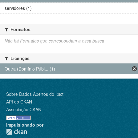
servidores (1)
Formatos
Não há Formatos que correspondam a essa busca
Licenças
Outra (Domínio Públ... (1)
Sobre Dados Abertos do Ibict
API do CKAN
Associação CKAN
Impulsionado por