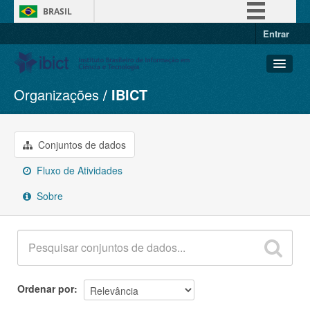
BRASIL
Entrar
Simplifique!
Comunica BR
Participe
Organizações
IBICT
Conjuntos de dados
Acesso à informação
Organizações
Legislação
Grupos
Conjuntos de dados
Canais
Sobre
Fluxo de Atividades
Sobre
Ordenar por