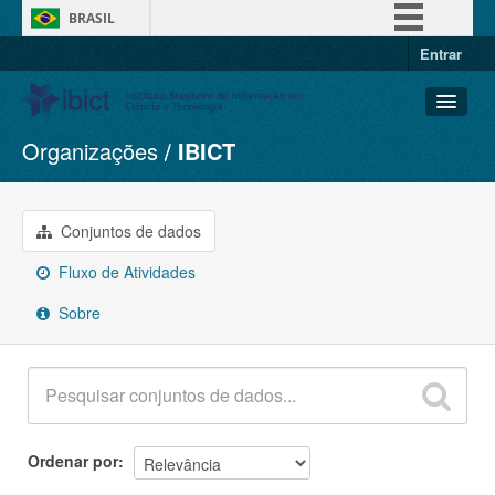
BRASIL
Entrar
Simplifique!
Comunica BR
Participe
Organizações
IBICT
Conjuntos de dados
Acesso à informação
Organizações
Legislação
Grupos
Conjuntos de dados
Canais
Sobre
Fluxo de Atividades
Sobre
Ordenar por