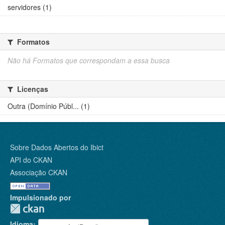
servidores (1)
Formatos
Não há Formatos que correspondam a essa busca
Licenças
Outra (Domínio Públ... (1)
Sobre Dados Abertos do Ibict
API do CKAN
Associação CKAN
Impulsionado por
Idioma