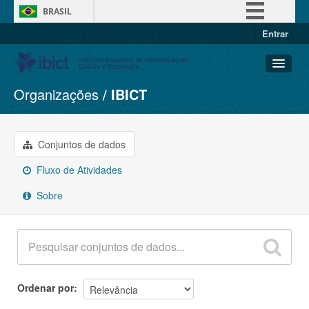
BRASIL
Entrar
Simplifique!
Comunica BR
Participe
Organizações
IBICT
Conjuntos de dados
Acesso à informação
Organizações
Legislação
Grupos
Conjuntos de dados
Canais
Sobre
Fluxo de Atividades
Sobre
Ordenar por